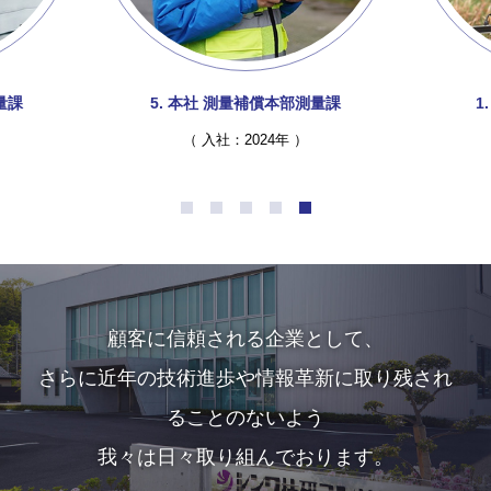
量課
1. 鳥取支社 技術部測量課
（
入社：2024
年
）
顧客に信頼される企業として、
さらに近年の技術進歩や情報革新に取り残され
ることのないよう
我々は日々取り組んでおります。