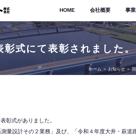
HOME
会社概要
事業
表彰式にて表彰されました。
ホーム
＞
お知らせ
＞
国
労者表彰式がありました。
系測量設計その２業務」及び、「令和４年度大井・萩道